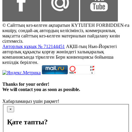
© Сайттың кез-келген ақпаратын КҮТІЛГЕН FORBIDDEN-ға
көшіру, сондай-ақ автордың келісімінсіз, коммерциялық
мақсатта сайттың кез-келген материалын пайдалану көзін
сілтемесіз.
Авторлық құқық № 712144451
АҚШ-тың Нью-Йорктегі
авторлық құқықты қорғау жөніндегі халықаралық
компаниясында тіркелген Берн конвенциясы бойынша
кепілдік берілген.
Thanks for your order!
We will contact you as soon as possible.
Хабарламаңыз үшін рақмет!
×
Қате тапты?