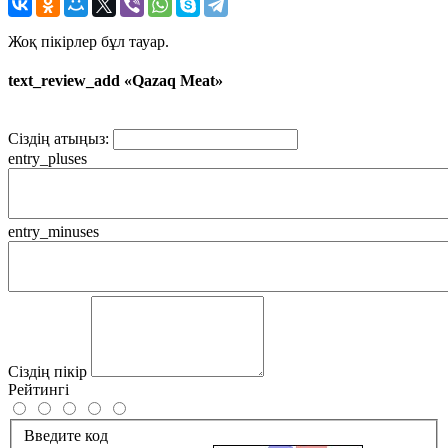
Жоқ пікірлер бұл тауар.
text_review_add «Qazaq Meat»
Сіздің атыңыз:
entry_pluses
entry_minuses
Сіздің пікір
Рейтингі
Введите код