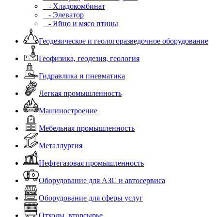
- Хладокомбинат
- Элеватор
- Яйцо и мясо птицы
Геодезическое и геологоразведочное оборудование
Геофизика, геодезия, геология
Гидравлика и пневматика
Легкая промышленность
Машиностроение
Мебельная промышленность
Металлургия
Нефтегазовая промышленность
Оборудование для АЗС и автосервиса
Оборудование для сферы услуг
Отходы, вторсырье