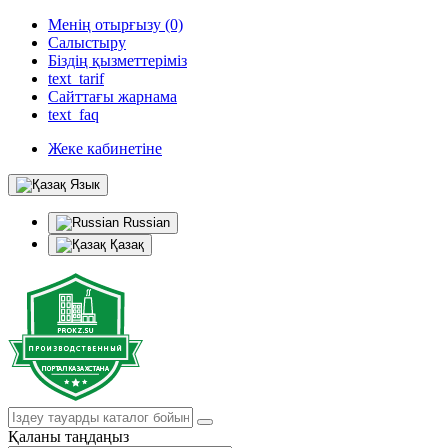
Менің отырғызу (0)
Салыстыру
Біздің қызметтеріміз
text_tarif
Сайттағы жарнама
text_faq
Жеке кабинетіне
Язык
Russian
Қазақ
Қаланы таңдаңыз