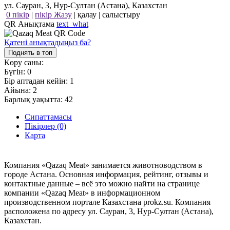
ул. Сауран, 3, Нур-Султан (Астана), Казахстан
0 пікір
|
пікір Жазу
|
қалау
|
салыстыру
QR Анықтама
text_what
Қатені анықтадыңыз ба?
Поднять в топ
Көру саны:
Бүгін:
0
Бір аптадан кейін:
1
Айына:
2
Барлық уақытта:
42
Сипаттамасы
Пікірлер (0)
Карта
Компания «Qazaq Meat» занимается животноводством в
городе Астана. Основная информация, рейтинг, отзывы и
контактные данные – всё это можно найти на странице
компании «Qazaq Meat» в информационном
производственном портале Казахстана prokz.su. Компания
расположена по адресу ул. Сауран, 3, Нур-Султан (Астана),
Казахстан.