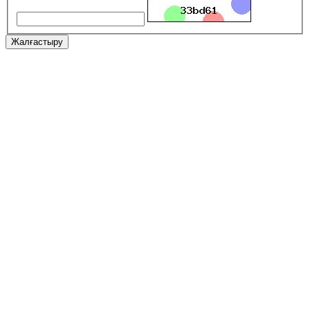
Жалғастыру