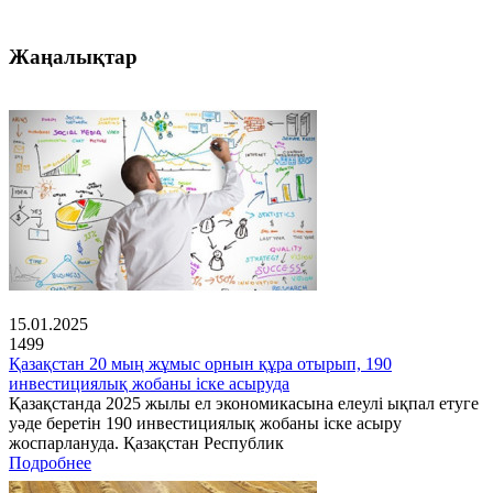
Жаңалықтар
15.01.2025
1499
Қазақстан 20 мың жұмыс орнын құра отырып, 190
инвестициялық жобаны іске асыруда
Қазақстанда 2025 жылы ел экономикасына елеулі ықпал етуге
уәде беретін 190 инвестициялық жобаны іске асыру
жоспарлануда. Қазақстан Республик
Подробнее