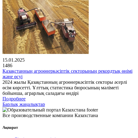
15.01.2025
1486
Қазақстанның агроөнеркәсіптік секторының рекордтық өнімі
және өсуі
2024 жылы Қазақстанның агроөнеркәсіптік секторы әсерлі
өсім көрсетті. Ұлттық статистика бюросының мәліметі
бойынша, аграрлық саладағы өндірі
Подробнее
Барлық жаңалықтар
Все производственные компании Казахстана
Ақпарат