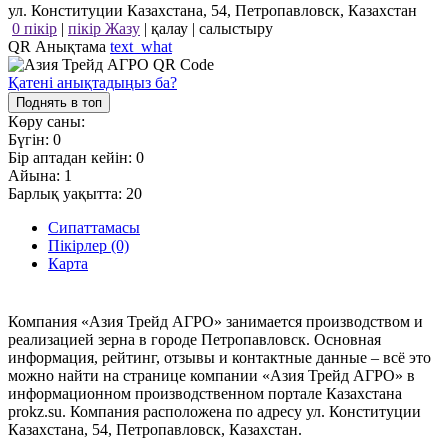
ул. Конституции Казахстана, 54, Петропавловск, Казахстан
0 пікір
|
пікір Жазу
|
қалау
|
салыстыру
QR Анықтама
text_what
Қатені анықтадыңыз ба?
Поднять в топ
Көру саны:
Бүгін:
0
Бір аптадан кейін:
0
Айына:
1
Барлық уақытта:
20
Сипаттамасы
Пікірлер (0)
Карта
Компания «Азия Трейд АГРО» занимается производством и
реализацией зерна в городе Петропавловск. Основная
информация, рейтинг, отзывы и контактные данные – всё это
можно найти на странице компании «Азия Трейд АГРО» в
информационном производственном портале Казахстана
prokz.su. Компания расположена по адресу ул. Конституции
Казахстана, 54, Петропавловск, Казахстан.