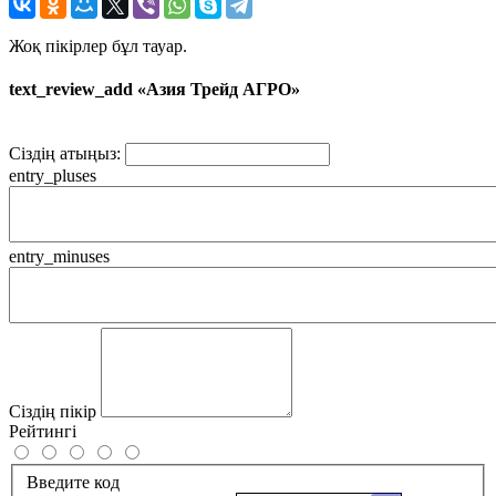
Жоқ пікірлер бұл тауар.
text_review_add «Азия Трейд АГРО»
Сіздің атыңыз:
entry_pluses
entry_minuses
Сіздің пікір
Рейтингі
Введите код