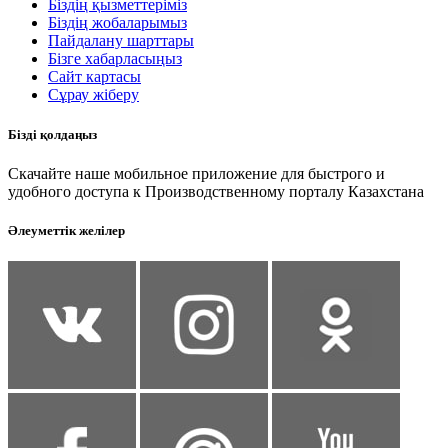
Біздің қызметтеріміз
Біздің жобаларымыз
Пайдалану шарттары
Бізге хабарласыңыз
Сайт картасы
Сұрау жіберу
Бізді қолдаңыз
Скачайте наше мобильное приложение для быстрого и
удобного доступа к Производственному порталу Казахстана
Әлеуметтік желілер