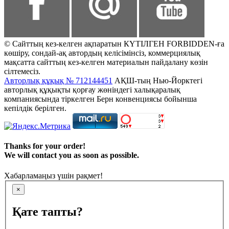
© Сайттың кез-келген ақпаратын КҮТІЛГЕН FORBIDDEN-ға
көшіру, сондай-ақ автордың келісімінсіз, коммерциялық
мақсатта сайттың кез-келген материалын пайдалану көзін
сілтемесіз.
Авторлық құқық № 712144451
АҚШ-тың Нью-Йорктегі
авторлық құқықты қорғау жөніндегі халықаралық
компаниясында тіркелген Берн конвенциясы бойынша
кепілдік берілген.
Thanks for your order!
We will contact you as soon as possible.
Хабарламаңыз үшін рақмет!
×
Қате тапты?