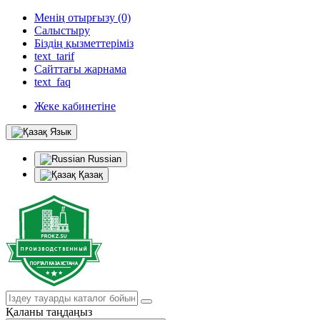
Менің отырғызу (0)
Салыстыру
Біздің қызметтеріміз
text_tarif
Сайттағы жарнама
text_faq
Жеке кабинетіне
Язык
Russian
Қазақ
Қаланы таңдаңыз