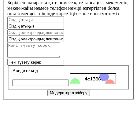
Берілген ақпаратта қате немесе қате тапсаңыз, мекеменің
мекен-жайы немесе телефон нөмірі өзгертілген болса,
оны төмендегі пішінде көрсетіңіз және оны түзетеміз.
Введите код
Модераторға жіберу