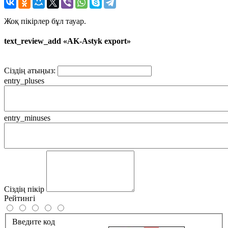
Жоқ пікірлер бұл тауар.
text_review_add «AK-Astyk export»
Сіздің атыңыз:
entry_pluses
entry_minuses
Сіздің пікір
Рейтингі
Введите код