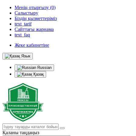
Менің отырғызу (0)
Салыстыру
Біздің қызметтеріміз
text_tarif
Сайттағы жарнама
text_faq
Жеке кабинетіне
Язык
Russian
Қазақ
Қаланы таңдаңыз