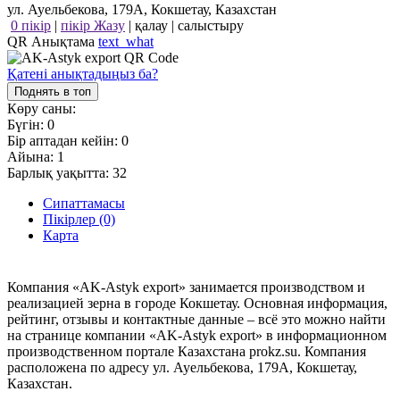
ул. Ауельбекова, 179А, Кокшетау, Казахстан
0 пікір
|
пікір Жазу
|
қалау
|
салыстыру
QR Анықтама
text_what
Қатені анықтадыңыз ба?
Поднять в топ
Көру саны:
Бүгін:
0
Бір аптадан кейін:
0
Айына:
1
Барлық уақытта:
32
Сипаттамасы
Пікірлер (0)
Карта
Компания «AK-Astyk export» занимается производством и
реализацией зерна в городе Кокшетау. Основная информация,
рейтинг, отзывы и контактные данные – всё это можно найти
на странице компании «AK-Astyk export» в информационном
производственном портале Казахстана prokz.su. Компания
расположена по адресу ул. Ауельбекова, 179А, Кокшетау,
Казахстан.