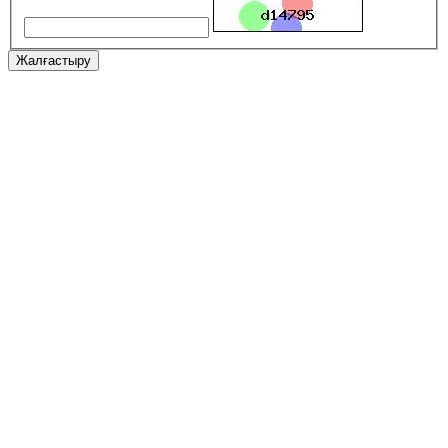
Жалғастыру