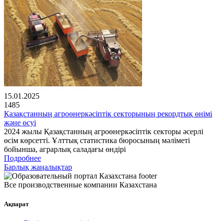
15.01.2025
1485
Қазақстанның агроөнеркәсіптік секторының рекордтық өнімі
және өсуі
2024 жылы Қазақстанның агроөнеркәсіптік секторы әсерлі
өсім көрсетті. Ұлттық статистика бюросының мәліметі
бойынша, аграрлық саладағы өндірі
Подробнее
Барлық жаңалықтар
Все производственные компании Казахстана
Ақпарат