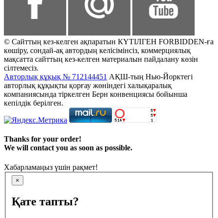
© Сайттың кез-келген ақпаратын КҮТІЛГЕН FORBIDDEN-ға
көшіру, сондай-ақ автордың келісімінсіз, коммерциялық
мақсатта сайттың кез-келген материалын пайдалану көзін
сілтемесіз.
Авторлық құқық № 712144451
АҚШ-тың Нью-Йорктегі
авторлық құқықты қорғау жөніндегі халықаралық
компаниясында тіркелген Берн конвенциясы бойынша
кепілдік берілген.
Thanks for your order!
We will contact you as soon as possible.
Хабарламаңыз үшін рақмет!
×
Қате тапты?