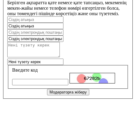
Берілген ақпаратта қате немесе қате тапсаңыз, мекеменің
мекен-жайы немесе телефон нөмірі өзгертілген болса,
оны төмендегі пішінде көрсетіңіз және оны түзетеміз.
Введите код
Модераторға жіберу