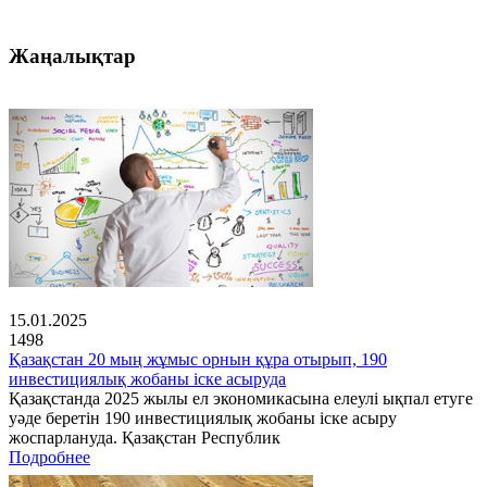
Жаңалықтар
15.01.2025
1498
Қазақстан 20 мың жұмыс орнын құра отырып, 190
инвестициялық жобаны іске асыруда
Қазақстанда 2025 жылы ел экономикасына елеулі ықпал етуге
уәде беретін 190 инвестициялық жобаны іске асыру
жоспарлануда. Қазақстан Республик
Подробнее