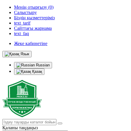
Менің отырғызу (0)
Салыстыру
Біздің қызметтеріміз
text_tarif
Сайттағы жарнама
text_faq
Жеке кабинетіне
Язык
Russian
Қазақ
Қаланы таңдаңыз