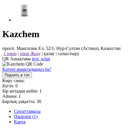
Kazchem
просп. Мангилик Ел, 52/1, Нур-Султан (Астана), Казахстан
1 пікір
|
пікір Жазу
|
қалау
|
салыстыру
QR Анықтама
text_what
Қатені анықтадыңыз ба?
Поднять в топ
Көру саны:
Бүгін:
0
Бір аптадан кейін:
1
Айына:
1
Барлық уақытта:
30
Сипаттамасы
Пікірлер (1)
Карта