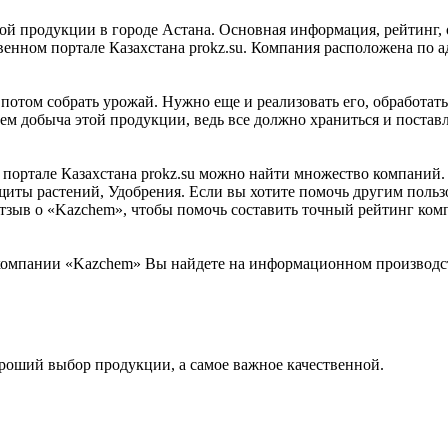
й продукции в городе Астана. Основная информация, рейтинг, 
ном портале Казахстана prokz.su. Компания расположена по адр
 потом собрать урожай. Нужно еще и реализовать его, обработат
ем добыча этой продукции, ведь все должно храниться и постав
ртале Казахстана prokz.su можно найти множество компаний. «
щиты растений, Удобрения. Если вы хотите помочь другим пользо
отзыв о «Kazchem», чтобы помочь составить точный рейтинг ком
омпании «Kazchem» Вы найдете на информационном производств
ороший выбор продукции, а самое важное качественной.