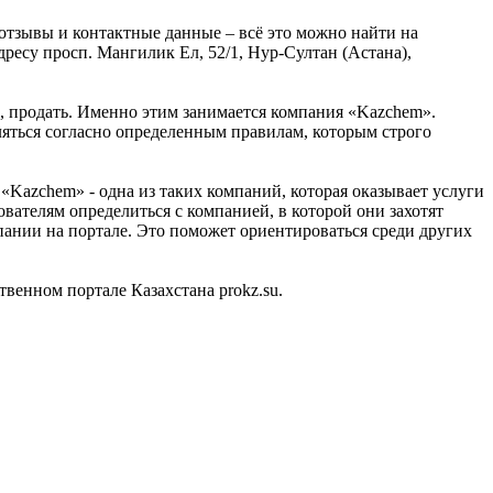
отзывы и контактные данные – всё это можно найти на
есу просп. Мангилик Ел, 52/1, Нур-Султан (Астана),
ь, продать. Именно этим занимается компания «Kazchem».
ляться согласно определенным правилам, которым строго
Kazchem» - одна из таких компаний, которая оказывает услуги
вателям определиться с компанией, в которой они захотят
пании на портале. Это поможет ориентироваться среди других
енном портале Казахстана prokz.su.