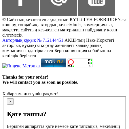
© Сайттың кез-келген ақпаратын КҮТІЛГЕН FORBIDDEN-ға
көшіру, сондай-ақ автордың келісімінсіз, коммерциялық
мақсатта сайттың кез-келген материалын пайдалану көзін
сілтемесіз.
Авторлық құқық № 712144451
АҚШ-тың Нью-Йорктегі
авторлық құқықты қорғау жөніндегі халықаралық
компаниясында тіркелген Берн конвенциясы бойынша
кепілдік берілген.
Thanks for your order!
We will contact you as soon as possible.
Хабарламаңыз үшін рақмет!
×
Қате тапты?
Берілген ақпаратта қате немесе қате тапсаңыз, мекеменің