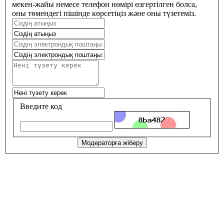
мекен-жайы немесе телефон нөмірі өзгертілген болса,
оны төмендегі пішінде көрсетіңіз және оны түзетеміз.
Введите код
Модераторға жіберу