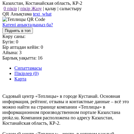
Казахстан, Костанайская область, КР-2
0 пікір
|
пікір Жазу
|
қалау
|
салыстыру
QR Анықтама
text_what
Қатені анықтадыңыз ба?
Поднять в топ
Көру саны:
Бүгін:
0
Бір аптадан кейін:
0
Айына:
3
Барлық уақытта:
16
Сипаттамасы
Пікірлер (0)
Карта
Садовый центр «Теплицы» в городе Кустанай. Основная
информация, рейтинг, отзывы и контактные данные – всё это
можно найти на странице компании «Теплицы» в
информационном производственном портале Казахстана
prokz.su. Компания расположена по адресу Казахстан,
Костанайская область, КР-2.
Садовый центр «Теплицы» - место, в котором каждый