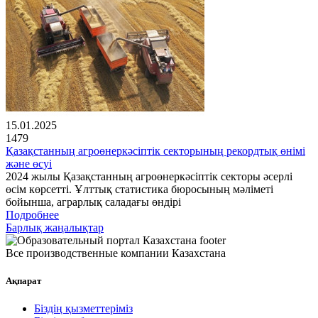
15.01.2025
1479
Қазақстанның агроөнеркәсіптік секторының рекордтық өнімі
және өсуі
2024 жылы Қазақстанның агроөнеркәсіптік секторы әсерлі
өсім көрсетті. Ұлттық статистика бюросының мәліметі
бойынша, аграрлық саладағы өндірі
Подробнее
Барлық жаңалықтар
Все производственные компании Казахстана
Ақпарат
Біздің қызметтеріміз