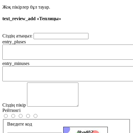
Жоқ пікірлер бұл тауар.
text_review_add «Теплицы»
Сіздің атыңыз:
entry_pluses
entry_minuses
Сіздің пікір
Рейтингі
Введите код