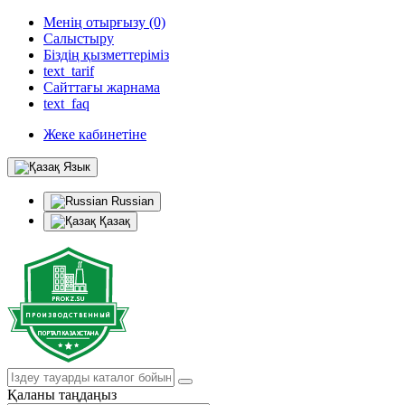
Менің отырғызу (0)
Салыстыру
Біздің қызметтеріміз
text_tarif
Сайттағы жарнама
text_faq
Жеке кабинетіне
Язык
Russian
Қазақ
Қаланы таңдаңыз