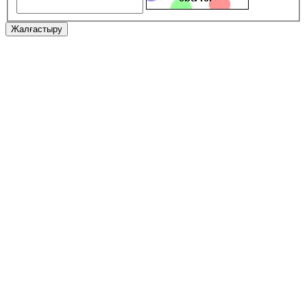
Жалғастыру