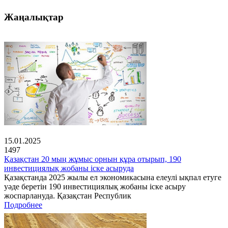
Жаңалықтар
15.01.2025
1497
Қазақстан 20 мың жұмыс орнын құра отырып, 190
инвестициялық жобаны іске асыруда
Қазақстанда 2025 жылы ел экономикасына елеулі ықпал етуге
уәде беретін 190 инвестициялық жобаны іске асыру
жоспарлануда. Қазақстан Республик
Подробнее