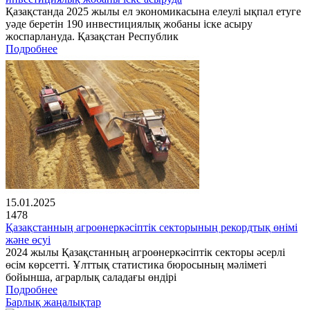
Қазақстанда 2025 жылы ел экономикасына елеулі ықпал етуге
уәде беретін 190 инвестициялық жобаны іске асыру
жоспарлануда. Қазақстан Республик
Подробнее
15.01.2025
1478
Қазақстанның агроөнеркәсіптік секторының рекордтық өнімі
және өсуі
2024 жылы Қазақстанның агроөнеркәсіптік секторы әсерлі
өсім көрсетті. Ұлттық статистика бюросының мәліметі
бойынша, аграрлық саладағы өндірі
Подробнее
Барлық жаңалықтар