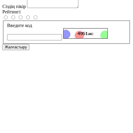
Сіздің пікір
Рейтингі
Введите код
Жалғастыру