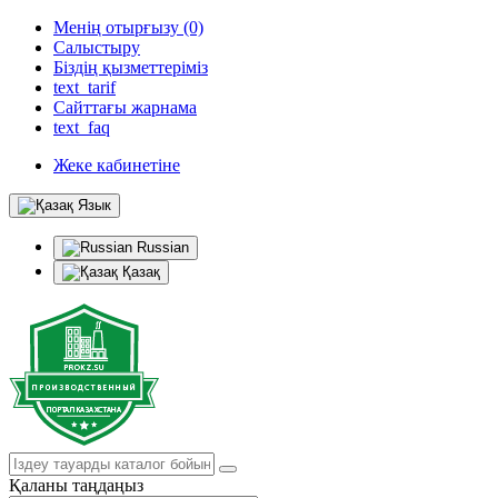
Менің отырғызу (0)
Салыстыру
Біздің қызметтеріміз
text_tarif
Сайттағы жарнама
text_faq
Жеке кабинетіне
Язык
Russian
Қазақ
Қаланы таңдаңыз