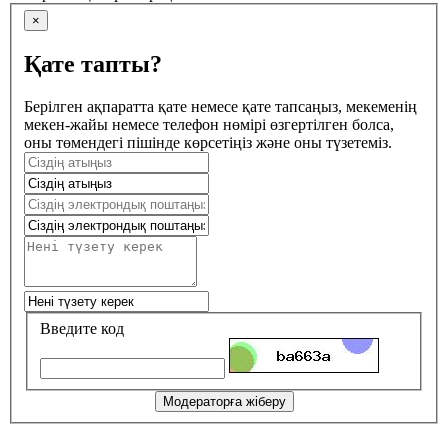
×
Қате тапты?
Берілген ақпаратта қате немесе қате тапсаңыз, мекеменің
мекен-жайы немесе телефон нөмірі өзгертілген болса,
оны төмендегі пішінде көрсетіңіз және оны түзетеміз.
Введите код
Модераторға жіберу