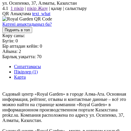
ул. Осипенко, 37, Алматы, Казахстан
4.1
1 пікір
|
пікір Жазу
|
қалау
|
салыстыру
QR Анықтама
text_what
Қатені анықтадыңыз ба?
Поднять в топ
Көру саны:
Бүгін:
0
Бір аптадан кейін:
0
Айына:
2
Барлық уақытта:
70
Сипаттамасы
Пікірлер (1)
Карта
Садовый центр «Royal Garden» в городе Алма-Ата. Основная
информация, рейтинг, отзывы и контактные данные – всё это
можно найти на странице компании «Royal Garden» в
информационном производственном портале Казахстана
prokz.su. Компания расположена по адресу ул. Осипенко, 37,
Алматы, Казахстан.
Садовый центр «Royal Garden» - место, в котором каждый