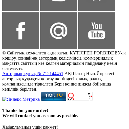
© Сайттың кез-келген ақпаратын КҮТІЛГЕН FORBIDDEN-ға
көшіру, сондай-ақ автордың келісімінсіз, коммерциялық
мақсатта сайттың кез-келген материалын пайдалану көзін
сілтемесіз.
Авторлық құқық № 712144451
АҚШ-тың Нью-Йорктегі
авторлық құқықты қорғау жөніндегі халықаралық
компаниясында тіркелген Берн конвенциясы бойынша
кепілдік берілген.
Thanks for your order!
We will contact you as soon as possible.
Хабарламаңыз үшін рақмет!