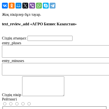
Жоқ пікірлер бұл тауар.
text_review_add «АГРО Бизнес Казахстан»
Сіздің атыңыз:
entry_pluses
entry_minuses
Сіздің пікір
Рейтингі