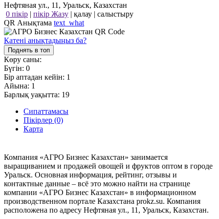
Нефтяная ул., 11, Уральск, Казахстан
0 пікір
|
пікір Жазу
|
қалау
|
салыстыру
QR Анықтама
text_what
Қатені анықтадыңыз ба?
Поднять в топ
Көру саны:
Бүгін:
0
Бір аптадан кейін:
1
Айына:
1
Барлық уақытта:
19
Сипаттамасы
Пікірлер (0)
Карта
Компания «АГРО Бизнес Казахстан» занимается
выращиванием и продажей овощей и фруктов оптом в городе
Уральск. Основная информация, рейтинг, отзывы и
контактные данные – всё это можно найти на странице
компании «АГРО Бизнес Казахстан» в информационном
производственном портале Казахстана prokz.su. Компания
расположена по адресу Нефтяная ул., 11, Уральск, Казахстан.