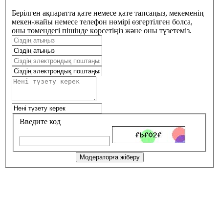
Берілген ақпаратта қате немесе қате тапсаңыз, мекеменің
мекен-жайы немесе телефон нөмірі өзгертілген болса,
оны төмендегі пішінде көрсетіңіз және оны түзетеміз.
Введите код
Модераторға жіберу