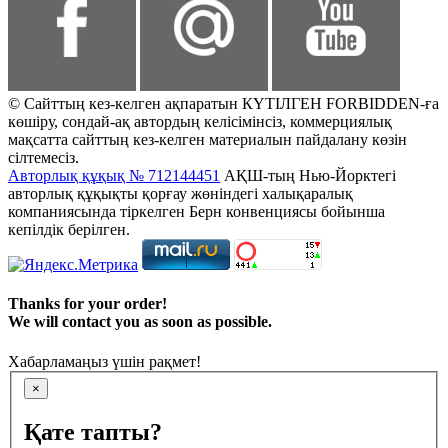
© Сайттың кез-келген ақпаратын КҮТІЛГЕН FORBIDDEN-ға
көшіру, сондай-ақ автордың келісімінсіз, коммерциялық
мақсатта сайттың кез-келген материалын пайдалану көзін
сілтемесіз.
Авторлық құқық № 712144451
АҚШ-тың Нью-Йорктегі
авторлық құқықты қорғау жөніндегі халықаралық
компаниясында тіркелген Берн конвенциясы бойынша
кепілдік берілген.
Thanks for your order!
We will contact you as soon as possible.
Хабарламаңыз үшін рақмет!
×
Қате тапты?