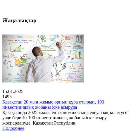
Жаңалықтар
15.01.2025
1495
Қазақстан 20 мың жұмыс орнын құра отырып, 190
инвестициялық жобаны іске асыруда
Қазақстанда 2025 жылы ел экономикасына елеулі ықпал етуге
уәде беретін 190 инвестициялық жобаны іске асыру
жоспарлануда. Қазақстан Республик
Подробнее