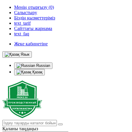
Менің отырғызу (0)
Салыстыру
Біздің қызметтеріміз
text_tarif
Сайттағы жарнама
text_faq
Жеке кабинетіне
Язык
Russian
Қазақ
Қаланы таңдаңыз