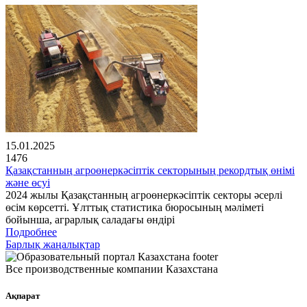
15.01.2025
1476
Қазақстанның агроөнеркәсіптік секторының рекордтық өнімі
және өсуі
2024 жылы Қазақстанның агроөнеркәсіптік секторы әсерлі
өсім көрсетті. Ұлттық статистика бюросының мәліметі
бойынша, аграрлық саладағы өндірі
Подробнее
Барлық жаңалықтар
Все производственные компании Казахстана
Ақпарат