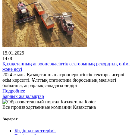
15.01.2025
1478
Қазақстанның агроөнеркәсіптік секторының рекордтық өнімі
және өсуі
2024 жылы Қазақстанның агроөнеркәсіптік секторы әсерлі
өсім көрсетті. Ұлттық статистика бюросының мәліметі
бойынша, аграрлық саладағы өндірі
Подробнее
Барлық жаңалықтар
Все производственные компании Казахстана
Ақпарат
Біздің қызметтеріміз