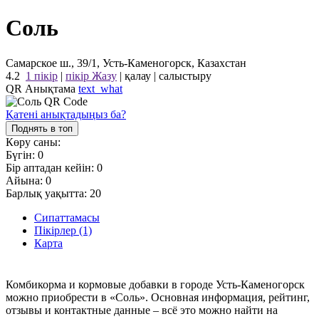
Соль
Самарское ш., 39/1, Усть-Каменогорск, Казахстан
4.2
1 пікір
|
пікір Жазу
|
қалау
|
салыстыру
QR Анықтама
text_what
Қатені анықтадыңыз ба?
Поднять в топ
Көру саны:
Бүгін:
0
Бір аптадан кейін:
0
Айына:
0
Барлық уақытта:
20
Сипаттамасы
Пікірлер (1)
Карта
Комбикорма и кормовые добавки в городе Усть-Каменогорск
можно приобрести в «Соль». Основная информация, рейтинг,
отзывы и контактные данные – всё это можно найти на