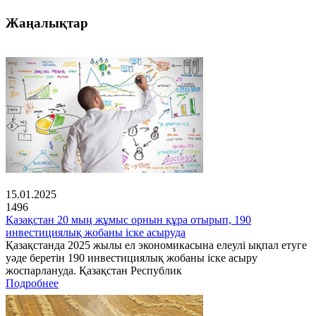
Жаңалықтар
15.01.2025
1496
Қазақстан 20 мың жұмыс орнын құра отырып, 190
инвестициялық жобаны іске асыруда
Қазақстанда 2025 жылы ел экономикасына елеулі ықпал етуге
уәде беретін 190 инвестициялық жобаны іске асыру
жоспарлануда. Қазақстан Республик
Подробнее