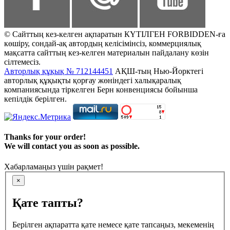
© Сайттың кез-келген ақпаратын КҮТІЛГЕН FORBIDDEN-ға
көшіру, сондай-ақ автордың келісімінсіз, коммерциялық
мақсатта сайттың кез-келген материалын пайдалану көзін
сілтемесіз.
Авторлық құқық № 712144451
АҚШ-тың Нью-Йорктегі
авторлық құқықты қорғау жөніндегі халықаралық
компаниясында тіркелген Берн конвенциясы бойынша
кепілдік берілген.
Thanks for your order!
We will contact you as soon as possible.
Хабарламаңыз үшін рақмет!
×
Қате тапты?
Берілген ақпаратта қате немесе қате тапсаңыз, мекеменің