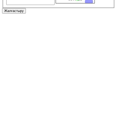
Жалғастыру