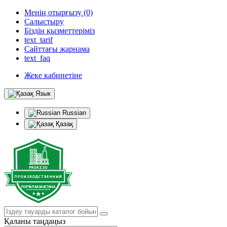
Менің отырғызу (0)
Салыстыру
Біздің қызметтеріміз
text_tarif
Сайттағы жарнама
text_faq
Жеке кабинетіне
Язык
Russian
Қазақ
Қаланы таңдаңыз