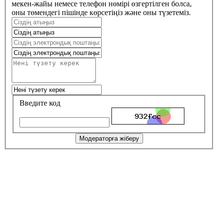
мекен-жайы немесе телефон нөмірі өзгертілген болса,
оны төмендегі пішінде көрсетіңіз және оны түзетеміз.
Введите код
Модераторға жіберу