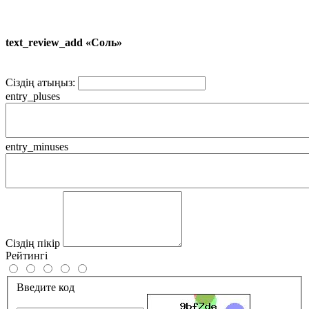
text_review_add «Соль»
Сіздің атыңыз:
entry_pluses
entry_minuses
Сіздің пікір
Рейтингі
Введите код