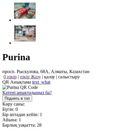
Purina
просп. Рыскулова, 68А, Алматы, Казахстан
0 пікір
|
пікір Жазу
|
қалау
|
салыстыру
QR Анықтама
text_what
Қатені анықтадыңыз ба?
Поднять в топ
Көру саны:
Бүгін:
0
Бір аптадан кейін:
1
Айына:
1
Барлық уақытта:
28