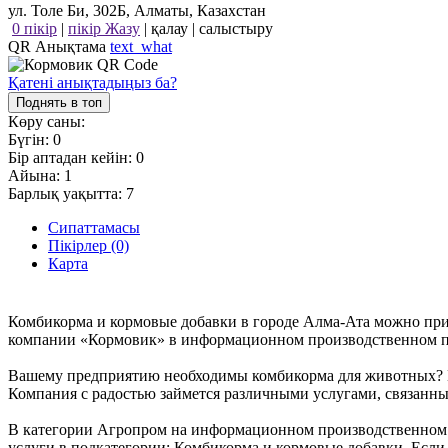
ул. Толе Би, 302Б, Алматы, Казахстан
0 пікір
|
пікір Жазу
|
қалау
|
салыстыру
QR Анықтама
text_what
Қатені анықтадыңыз ба?
Поднять в топ
Көру саны:
Бүгін:
0
Бір аптадан кейін:
0
Айына:
1
Барлық уақытта:
7
Сипаттамасы
Пікірлер (0)
Карта
Комбикорма и кормовые добавки в городе Алма-Ата можно прио
компании «Кормовик» в информационном производственном порт
Вашему предприятию необходимы комбикорма для животных? Вы
Компания с радостью займется различными услугами, связанны
В категории Агропром на информационном производственном по
услуги в подкатегории: Комбикорма и кормовые добавки. Если 