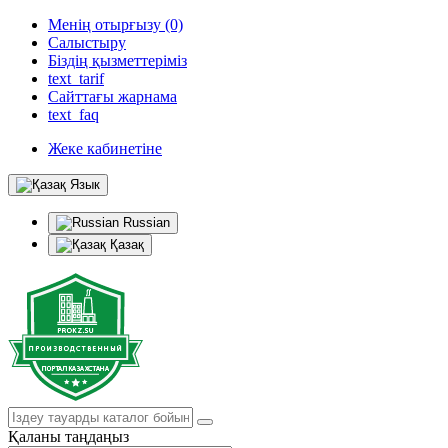
Менің отырғызу (0)
Салыстыру
Біздің қызметтеріміз
text_tarif
Сайттағы жарнама
text_faq
Жеке кабинетіне
Язык
Russian
Қазақ
Қаланы таңдаңыз