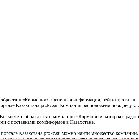
брести в «Кормовик». Основная информация, рейтинг, отзывы и
але Казахстана prokz.su. Компания расположена по адресу ул. 
 можете обратиться в компанию «Кормовик», которая с радост
ми с поставками комбикормов в Казахстане.
ртале Казахстана prokz.su можно найти множество компаний. «
вы хотите помочь другим пользователям определиться с компание