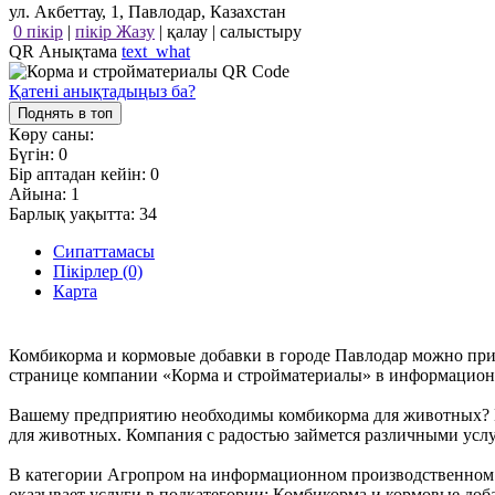
ул. Акбеттау, 1, Павлодар, Казахстан
0 пікір
|
пікір Жазу
|
қалау
|
салыстыру
QR Анықтама
text_what
Қатені анықтадыңыз ба?
Поднять в топ
Көру саны:
Бүгін:
0
Бір аптадан кейін:
0
Айына:
1
Барлық уақытта:
34
Сипаттамасы
Пікірлер (0)
Карта
Комбикорма и кормовые добавки в городе Павлодар можно прио
странице компании «Корма и стройматериалы» в информационном
Вашему предприятию необходимы комбикорма для животных? Вы
для животных. Компания с радостью займется различными услу
В категории Агропром на информационном производственном по
оказывает услуги в подкатегории: Комбикорма и кормовые доба