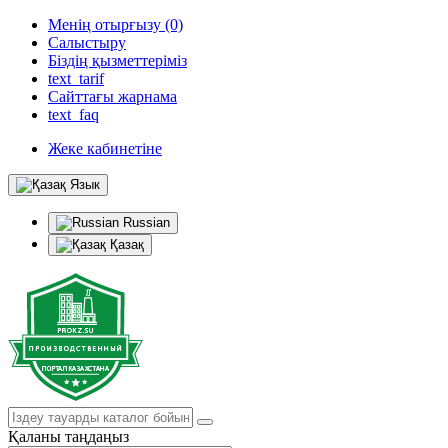
Менің отырғызу (0)
Салыстыру
Біздің қызметтеріміз
text_tarif
Сайттағы жарнама
text_faq
Жеке кабинетіне
Язык
Russian
Қазақ
Қаланы таңдаңыз