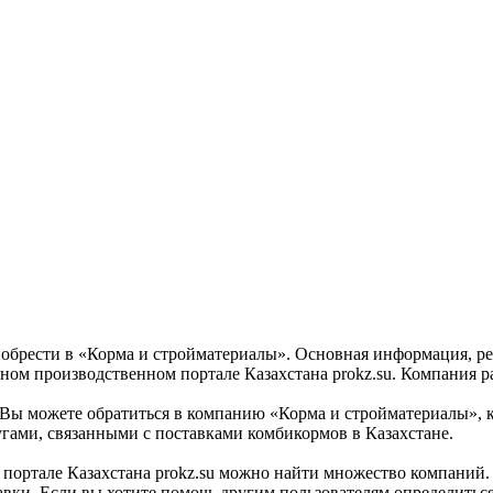
брести в «Корма и стройматериалы». Основная информация, рей
 производственном портале Казахстана prokz.su. Компания расп
 можете обратиться в компанию «Корма и стройматериалы», ко
гами, связанными с поставками комбикормов в Казахстане.
ртале Казахстана prokz.su можно найти множество компаний. «
вки. Если вы хотите помочь другим пользователям определиться 