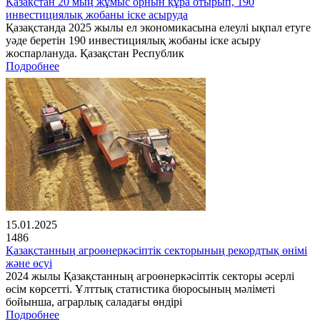
Қазақстан 20 мың жұмыс орнын құра отырып, 190
инвестициялық жобаны іске асыруда
Қазақстанда 2025 жылы ел экономикасына елеулі ықпал етуге
уәде беретін 190 инвестициялық жобаны іске асыру
жоспарлануда. Қазақстан Республик
Подробнее
15.01.2025
1486
Қазақстанның агроөнеркәсіптік секторының рекордтық өнімі
және өсуі
2024 жылы Қазақстанның агроөнеркәсіптік секторы әсерлі
өсім көрсетті. Ұлттық статистика бюросының мәліметі
бойынша, аграрлық саладағы өндірі
Подробнее