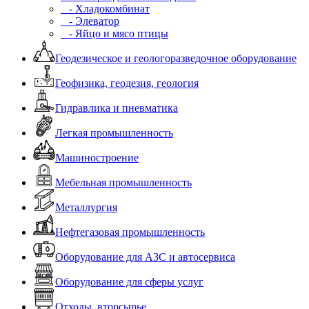
- Хладокомбинат
- Элеватор
- Яйцо и мясо птицы
Геодезическое и геологоразведочное оборудование
Геофизика, геодезия, геология
Гидравлика и пневматика
Легкая промышленность
Машиностроение
Мебельная промышленность
Металлургия
Нефтегазовая промышленность
Оборудование для АЗС и автосервиса
Оборудование для сферы услуг
Отходы, вторсырье