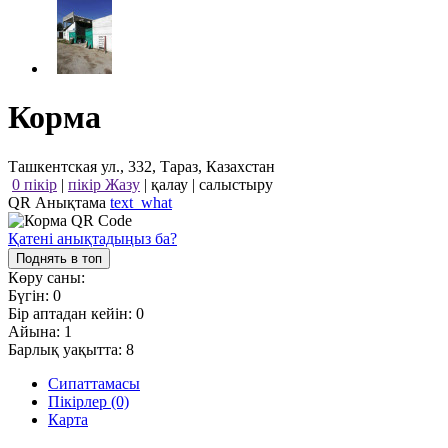
Корма
Ташкентская ул., 332, Тараз, Казахстан
0 пікір
|
пікір Жазу
|
қалау
|
салыстыру
QR Анықтама
text_what
Қатені анықтадыңыз ба?
Поднять в топ
Көру саны:
Бүгін:
0
Бір аптадан кейін:
0
Айына:
1
Барлық уақытта:
8
Сипаттамасы
Пікірлер (0)
Карта