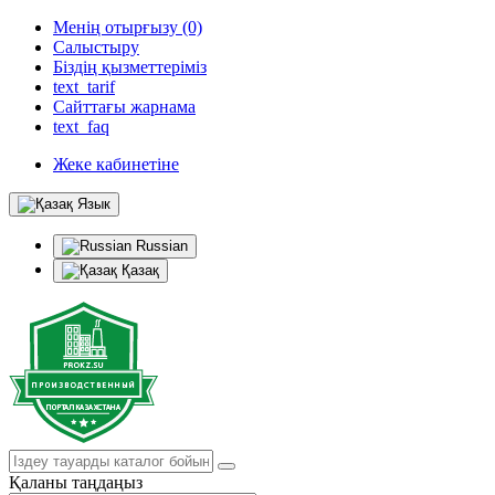
Менің отырғызу (0)
Салыстыру
Біздің қызметтеріміз
text_tarif
Сайттағы жарнама
text_faq
Жеке кабинетіне
Язык
Russian
Қазақ
Қаланы таңдаңыз