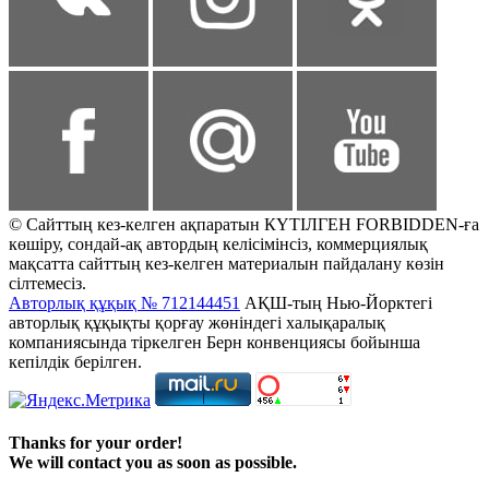
© Сайттың кез-келген ақпаратын КҮТІЛГЕН FORBIDDEN-ға
көшіру, сондай-ақ автордың келісімінсіз, коммерциялық
мақсатта сайттың кез-келген материалын пайдалану көзін
сілтемесіз.
Авторлық құқық № 712144451
АҚШ-тың Нью-Йорктегі
авторлық құқықты қорғау жөніндегі халықаралық
компаниясында тіркелген Берн конвенциясы бойынша
кепілдік берілген.
Thanks for your order!
We will contact you as soon as possible.