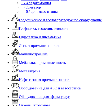
- Хладокомбинат
- Элеватор
- Яйцо и мясо птицы
Геодезическое и геологоразведочное оборудование
Геофизика, геодезия, геология
Гидравлика и пневматика
Легкая промышленность
Машиностроение
Мебельная промышленность
Металлургия
Нефтегазовая промышленность
Оборудование для АЗС и автосервиса
Оборудование для сферы услуг
Отходы, вторсырье