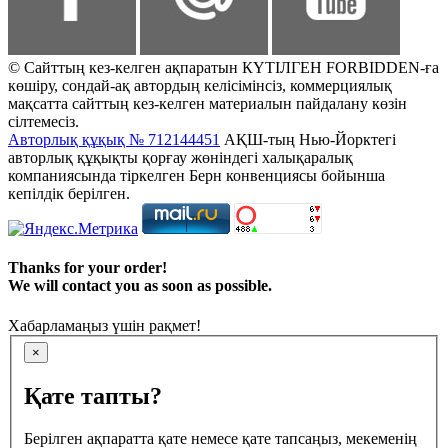
© Сайттың кез-келген ақпаратын КҮТІЛГЕН FORBIDDEN-ға
көшіру, сондай-ақ автордың келісімінсіз, коммерциялық
мақсатта сайттың кез-келген материалын пайдалану көзін
сілтемесіз.
Авторлық құқық № 712144451
АҚШ-тың Нью-Йорктегі
авторлық құқықты қорғау жөніндегі халықаралық
компаниясында тіркелген Берн конвенциясы бойынша
кепілдік берілген.
Thanks for your order!
We will contact you as soon as possible.
Хабарламаңыз үшін рақмет!
×
Қате тапты?
Берілген ақпаратта қате немесе қате тапсаңыз, мекеменің