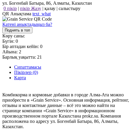
ул. Богенбай Батыра, 86, Алматы, Казахстан
0 пікір
|
пікір Жазу
|
қалау
|
салыстыру
QR Анықтама
text_what
Қатені анықтадыңыз ба?
Поднять в топ
Көру саны:
Бүгін:
0
Бір аптадан кейін:
0
Айына:
2
Барлық уақытта:
21
Сипаттамасы
Пікірлер (0)
Карта
Комбикорма и кормовые добавки в городе Алма-Ата можно
приобрести в «Grain Service». Основная информация, рейтинг,
отзывы и контактные данные – всё это можно найти на
странице компании «Grain Service» в информационном
производственном портале Казахстана prokz.su. Компания
расположена по адресу ул. Богенбай Батыра, 86, Алматы,
Казахстан.