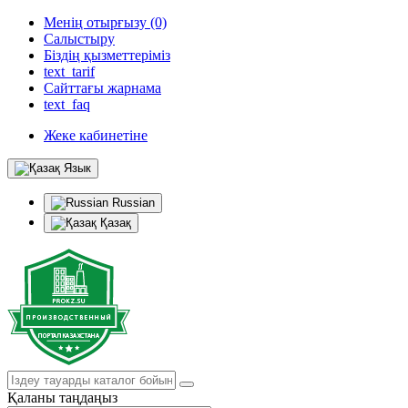
Менің отырғызу (0)
Салыстыру
Біздің қызметтеріміз
text_tarif
Сайттағы жарнама
text_faq
Жеке кабинетіне
Язык
Russian
Қазақ
Қаланы таңдаңыз