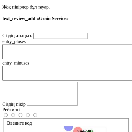
Жоқ пікірлер бұл тауар.
text_review_add «Grain Service»
Сіздің атыңыз:
entry_pluses
entry_minuses
Сіздің пікір
Рейтингі
Введите код