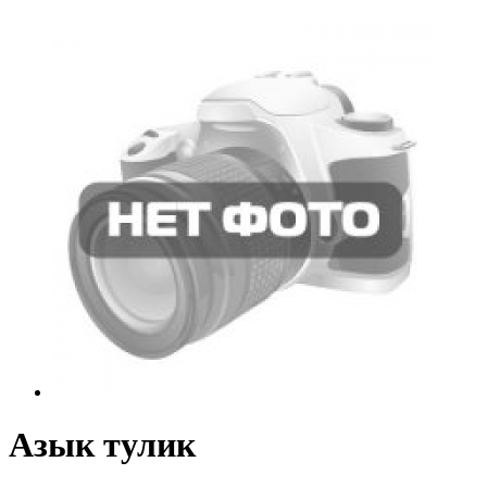
Азык тулик