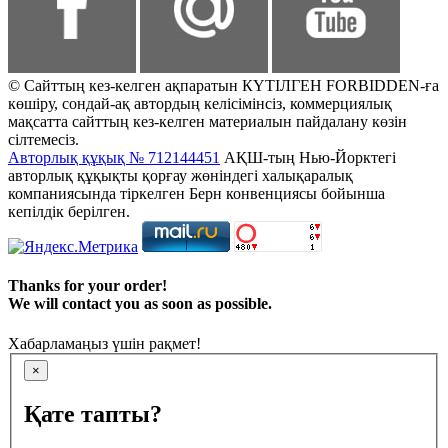
© Сайттың кез-келген ақпаратын КҮТІЛГЕН FORBIDDEN-ға
көшіру, сондай-ақ автордың келісімінсіз, коммерциялық
мақсатта сайттың кез-келген материалын пайдалану көзін
сілтемесіз.
Авторлық құқық № 712144451
АҚШ-тың Нью-Йорктегі
авторлық құқықты қорғау жөніндегі халықаралық
компаниясында тіркелген Берн конвенциясы бойынша
кепілдік берілген.
Thanks for your order!
We will contact you as soon as possible.
Хабарламаңыз үшін рақмет!
×
Қате тапты?