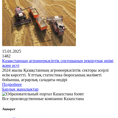
15.01.2025
1482
Қазақстанның агроөнеркәсіптік секторының рекордтық өнімі
және өсуі
2024 жылы Қазақстанның агроөнеркәсіптік секторы әсерлі
өсім көрсетті. Ұлттық статистика бюросының мәліметі
бойынша, аграрлық саладағы өндірі
Подробнее
Барлық жаңалықтар
Все производственные компании Казахстана
Ақпарат