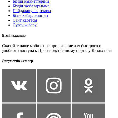
Біздің қызметтеріміз
Біздің жобаларымыз
Пайдалану шарттары
Бізге хабарласыңыз
Сайт картасы
Сұрау жіберу
Бізді қолдаңыз
Скачайте наше мобильное приложение для быстрого и
удобного доступа к Производственному порталу Казахстана
Әлеуметтік желілер