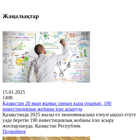
Жаңалықтар
15.01.2025
1498
Қазақстан 20 мың жұмыс орнын құра отырып, 190
инвестициялық жобаны іске асыруда
Қазақстанда 2025 жылы ел экономикасына елеулі ықпал етуге
уәде беретін 190 инвестициялық жобаны іске асыру
жоспарлануда. Қазақстан Республик
Подробнее