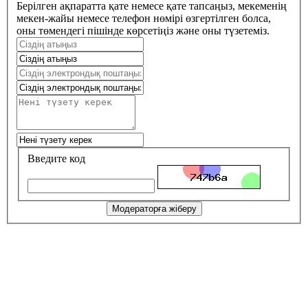
Берілген ақпаратта қате немесе қате тапсаңыз, мекеменің
мекен-жайы немесе телефон нөмірі өзгертілген болса,
оны төмендегі пішінде көрсетіңіз және оны түзетеміз.
Введите код
Модераторға жіберу