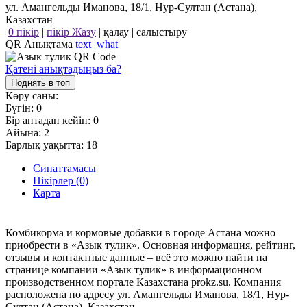
ул. Амангельды Иманова, 18/1, Нур-Султан (Астана),
Казахстан
0 пікір
|
пікір Жазу
|
қалау
|
салыстыру
QR Анықтама
text_what
Қатені анықтадыңыз ба?
Поднять в топ
Көру саны:
Бүгін:
0
Бір аптадан кейін:
0
Айына:
2
Барлық уақытта:
18
Сипаттамасы
Пікірлер (0)
Карта
Комбикорма и кормовые добавки в городе Астана можно
приобрести в «Азык тулик». Основная информация, рейтинг,
отзывы и контактные данные – всё это можно найти на
странице компании «Азык тулик» в информационном
производственном портале Казахстана prokz.su. Компания
расположена по адресу ул. Амангельды Иманова, 18/1, Нур-
Султан (Астана), Казахстан.