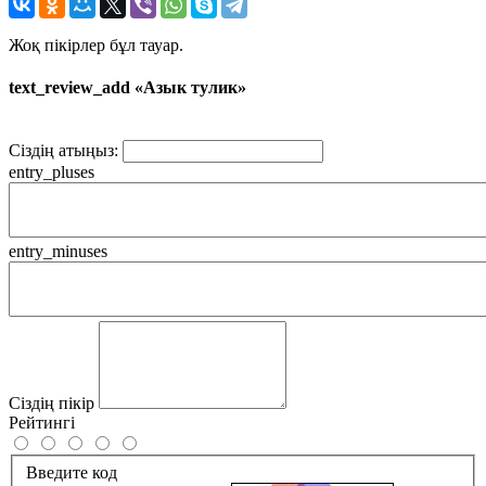
Жоқ пікірлер бұл тауар.
text_review_add «Азык тулик»
Сіздің атыңыз:
entry_pluses
entry_minuses
Сіздің пікір
Рейтингі
Введите код