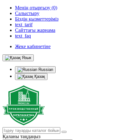
Менің отырғызу (0)
Салыстыру
Біздің қызметтеріміз
text_tarif
Сайттағы жарнама
text_faq
Жеке кабинетіне
Язык
Russian
Қазақ
Қаланы таңдаңыз