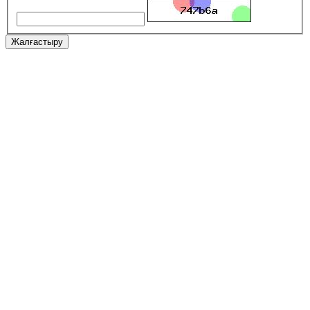
Жалғастыру