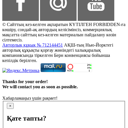
© Сайттың кез-келген ақпаратын КҮТІЛГЕН FORBIDDEN-ға
көшіру, сондай-ақ автордың келісімінсіз, коммерциялық
мақсатта сайттың кез-келген материалын пайдалану көзін
сілтемесіз.
Авторлық құқық № 712144451
АҚШ-тың Нью-Йорктегі
авторлық құқықты қорғау жөніндегі халықаралық
компаниясында тіркелген Берн конвенциясы бойынша
кепілдік берілген.
Thanks for your order!
We will contact you as soon as possible.
Хабарламаңыз үшін рақмет!
×
Қате тапты?