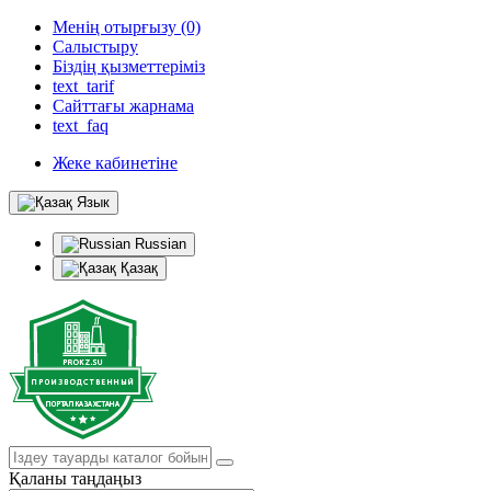
Менің отырғызу (0)
Салыстыру
Біздің қызметтеріміз
text_tarif
Сайттағы жарнама
text_faq
Жеке кабинетіне
Язык
Russian
Қазақ
Қаланы таңдаңыз