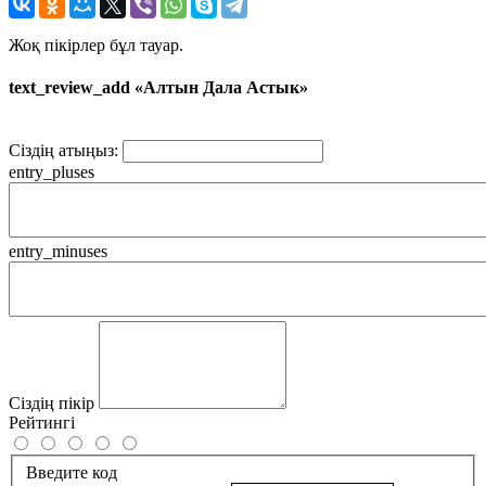
Жоқ пікірлер бұл тауар.
text_review_add «Алтын Дала Астык»
Сіздің атыңыз:
entry_pluses
entry_minuses
Сіздің пікір
Рейтингі
Введите код