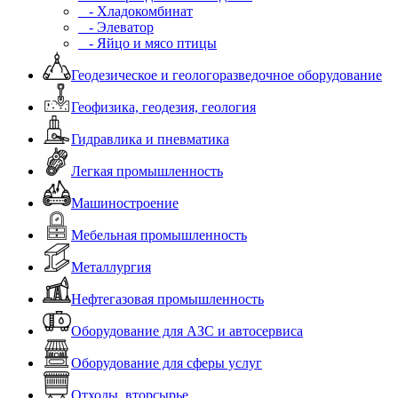
- Хладокомбинат
- Элеватор
- Яйцо и мясо птицы
Геодезическое и геологоразведочное оборудование
Геофизика, геодезия, геология
Гидравлика и пневматика
Легкая промышленность
Машиностроение
Мебельная промышленность
Металлургия
Нефтегазовая промышленность
Оборудование для АЗС и автосервиса
Оборудование для сферы услуг
Отходы, вторсырье