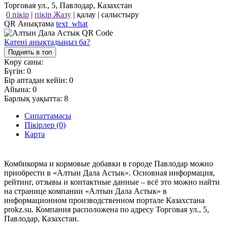
Торговая ул., 5, Павлодар, Казахстан
0 пікір
|
пікір Жазу
|
қалау
|
салыстыру
QR Анықтама
text_what
Қатені анықтадыңыз ба?
Поднять в топ
Көру саны:
Бүгін:
0
Бір аптадан кейін:
0
Айына:
0
Барлық уақытта:
8
Сипаттамасы
Пікірлер (0)
Карта
Комбикорма и кормовые добавки в городе Павлодар можно
приобрести в «Алтын Дала Астык». Основная информация,
рейтинг, отзывы и контактные данные – всё это можно найти
на странице компании «Алтын Дала Астык» в
информационном производственном портале Казахстана
prokz.su. Компания расположена по адресу Торговая ул., 5,
Павлодар, Казахстан.