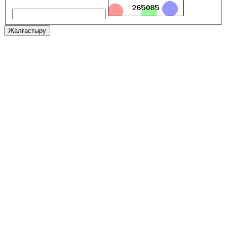
Жалғастыру